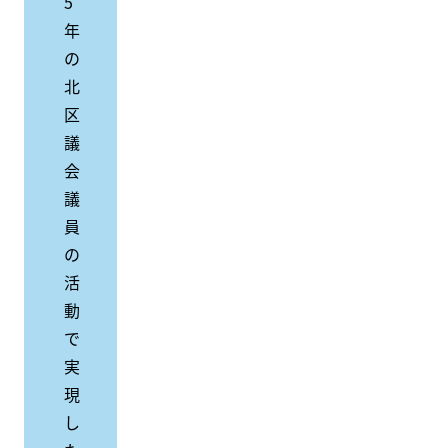
5
年
の
北
区
議
会
議
員
の
活
動
で
実
現
し