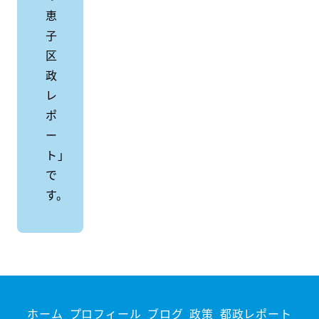
恵
子
区
政
レ
ポ
ー
ト」
で
す。
ホーム
プロフィール
ブログ
政策
都政レポート