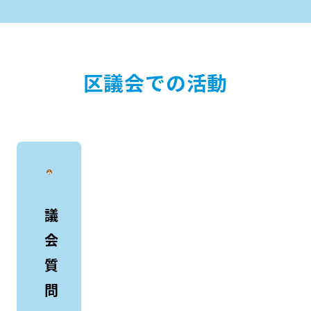
区議会での活動
議
会
質
問