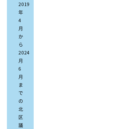
2019
年
4
月
か
ら
2024
月
6
月
ま
で
の
北
区
議