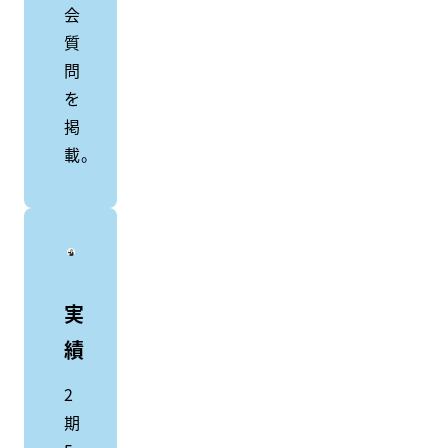
会
質
問
を
掲
載。
実
績
2
期