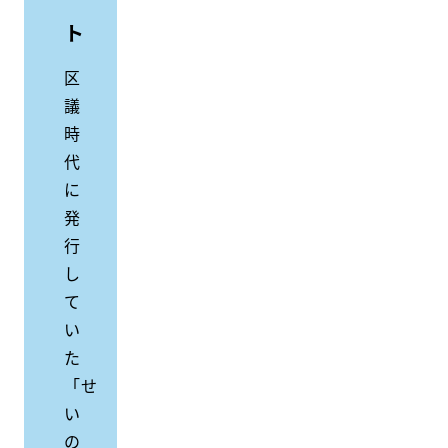
ト
区
議
時
代
に
発
行
し
て
い
た
「せ
い
の