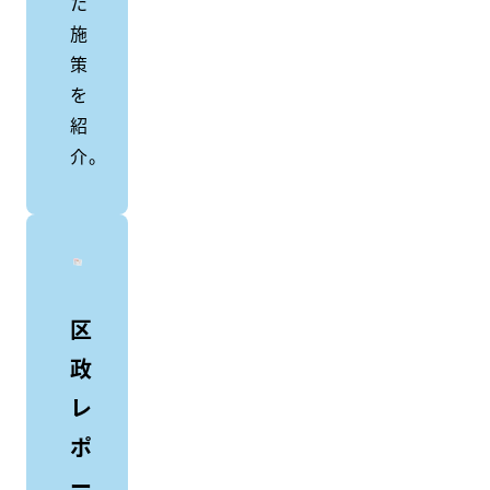
た
施
策
を
紹
介。
区
政
レ
ポ
ー