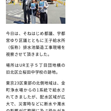
今日は、そねはじめ都議、宇都
宮ゆり区議とともに王子給水所
（仮称）排水池築造工事現場を
視察させて頂きました。
場所はUR王子５丁目団地横の
旧北区立桜田中学校の跡地。
東京23区東部の北側地域は、金
町浄水場からの1系統で給水さ
れてきましたが、配水区域が広
大で、災害時などに断水や濁水
の影響が広範囲に及ぶ恐れがあ