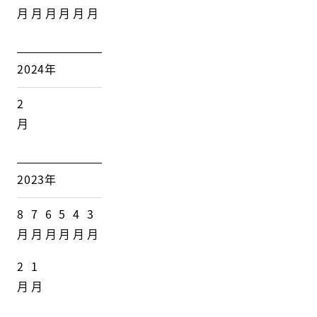
月
月
月
月
月
月
2024年
2
月
2023年
8
7
6
5
4
3
月
月
月
月
月
月
2
1
月
月