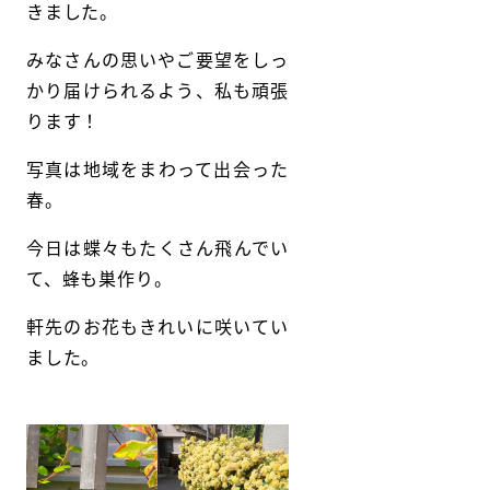
きました。
みなさんの思いやご要望をしっ
かり届けられるよう、私も頑張
ります！
写真は地域をまわって出会った
春。
今日は蝶々もたくさん飛んでい
て、蜂も巣作り。
軒先のお花もきれいに咲いてい
ました。