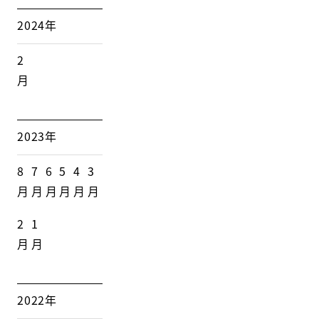
2024年
2
月
2023年
8
7
6
5
4
3
月
月
月
月
月
月
2
1
月
月
2022年