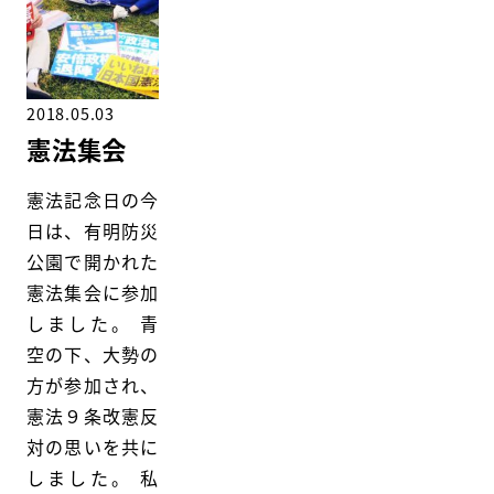
2018.05.03
憲法集会
憲法記念日の今
日は、有明防災
公園で開かれた
憲法集会に参加
しました。 青
空の下、大勢の
方が参加され、
憲法９条改憲反
対の思いを共に
しました。 私