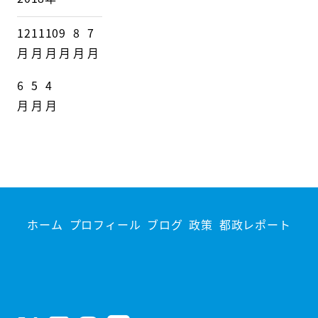
12
11
10
9
8
7
月
月
月
月
月
月
6
5
4
月
月
月
ホーム
プロフィール
ブログ
政策
都政レポート