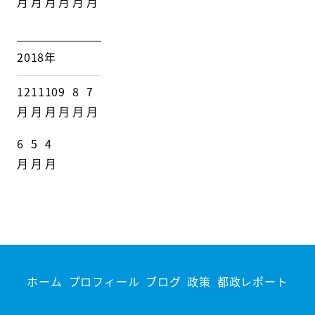
月
月
月
月
月
月
2018年
12
11
10
9
8
7
月
月
月
月
月
月
6
5
4
月
月
月
ホーム
プロフィール
ブログ
政策
都政レポート