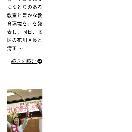
にゆとりのある
教室と豊かな教
育環境を」を発
表し、同日、北
区の花川区長と
清正 …
続きを読む