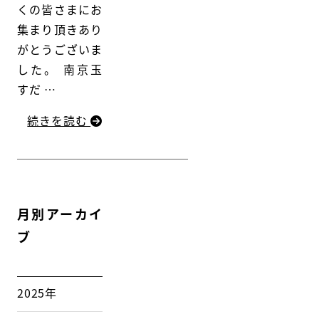
くの皆さまにお
集まり頂きあり
がとうございま
した。 南京玉
すだ …
続きを読む
月別アーカイ
ブ
2025年