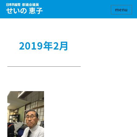
2019年2月