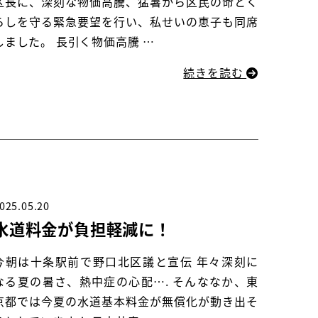
区長に、深刻な物価高騰、猛暑から区民の命とく
らしを守る緊急要望を行い、私せいの恵子も同席
しました。 長引く物価高騰 …
続きを読む
025.05.20
水道料金が負担軽減に！
今朝は十条駅前で野口北区議と宣伝 年々深刻に
なる夏の暑さ、熱中症の心配…. そんななか、東
京都では今夏の水道基本料金が無償化が動き出そ