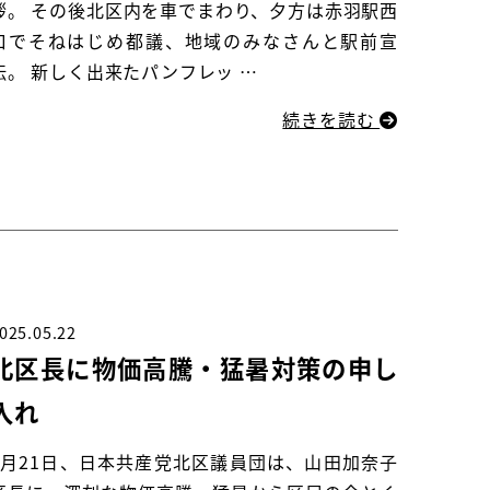
拶。 その後北区内を車でまわり、夕方は赤羽駅西
口でそねはじめ都議、地域のみなさんと駅前宣
伝。 新しく出来たパンフレッ …
続きを読む
025.05.22
北区長に物価高騰・猛暑対策の申し
入れ
5月21日、日本共産党北区議員団は、山田加奈子