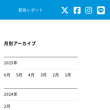
都政レポート
月別アーカイブ
2025年
6月
5月
4月
3月
2月
1月
2024年
2月