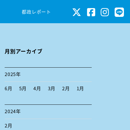
都政レポート
月別アーカイブ
2025年
6月
5月
4月
3月
2月
1月
2024年
2月