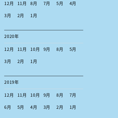
12月
11月
8月
7月
5月
4月
3月
2月
1月
2020年
12月
11月
10月
9月
8月
5月
3月
2月
1月
2019年
12月
11月
10月
9月
8月
7月
6月
5月
4月
3月
2月
1月