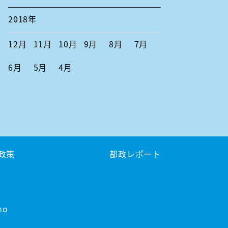
2018年
12月
11月
10月
9月
8月
7月
6月
5月
4月
政策
都政レポート
no