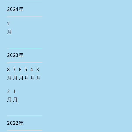
2024年
2
月
2023年
8
7
6
5
4
3
月
月
月
月
月
月
2
1
月
月
2022年