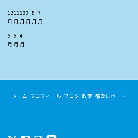
12
11
10
9
8
7
月
月
月
月
月
月
6
5
4
月
月
月
ホーム
プロフィール
ブログ
政策
都政レポート