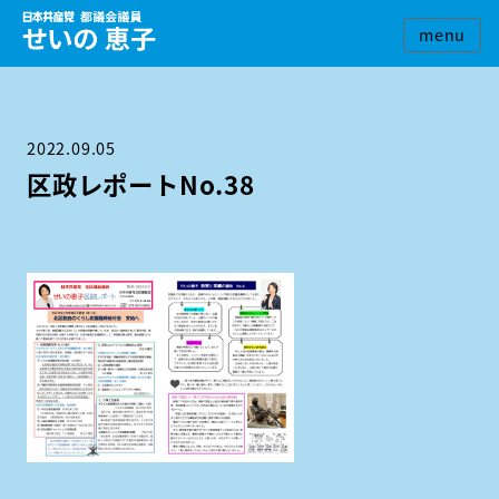
2022.09.05
区政レポートNo.38