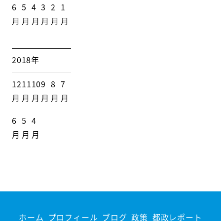
6
5
4
3
2
1
月
月
月
月
月
月
2018年
12
11
10
9
8
7
月
月
月
月
月
月
6
5
4
月
月
月
ホーム
プロフィール
ブログ
政策
都政レポート