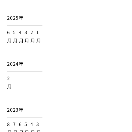
2025年
6
5
4
3
2
1
月
月
月
月
月
月
2024年
2
月
2023年
8
7
6
5
4
3