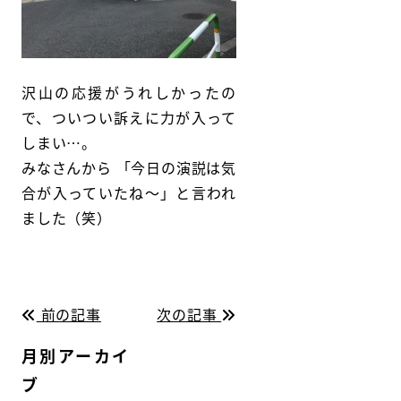
沢山の応援がうれしかったの
で、ついつい訴えに力が入って
しまい…。
みなさんから 「今日の演説は気
合が入っていたね～」と言われ
ました（笑）
前の記事
次の記事
月別アーカイ
ブ