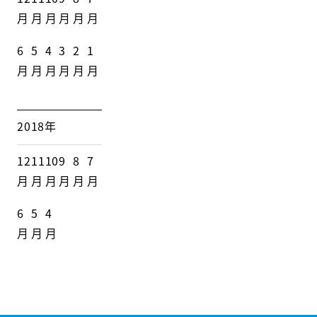
月
月
月
月
月
月
6
5
4
3
2
1
月
月
月
月
月
月
2018年
12
11
10
9
8
7
月
月
月
月
月
月
6
5
4
月
月
月