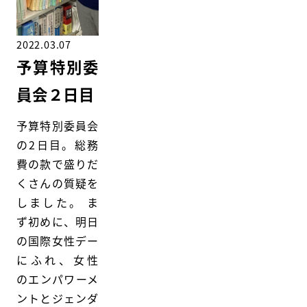
2022.03.07
予算特別委
員会２日目
予算特別委員会
の2日目。総務
費の款で盛りだ
くさんの質疑を
しました。 ま
ず初めに、明日
の国際女性デー
にふれ、女性
のエンパワーメ
ントとジェンダ