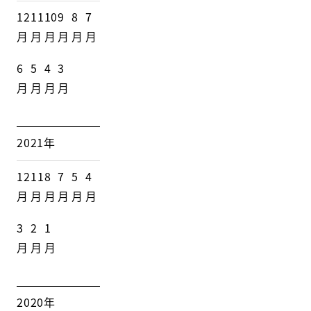
12
11
10
9
8
7
月
月
月
月
月
月
6
5
4
3
月
月
月
月
2021年
12
11
8
7
5
4
月
月
月
月
月
月
3
2
1
月
月
月
2020年