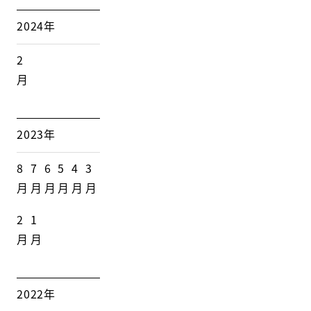
2024年
2
月
2023年
8
7
6
5
4
3
月
月
月
月
月
月
2
1
月
月
2022年