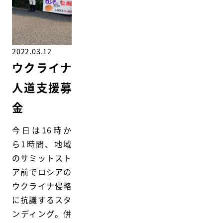
2022.03.12
ウクライナ
人道支援募
金
今日は16時か
ら1時間、地域
のサミットスト
ア前でロシアの
ウクライナ侵略
に抗議するスタ
ンディング。併