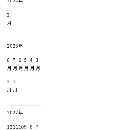
2024年
2
月
2023年
8
7
6
5
4
3
月
月
月
月
月
月
2
1
月
月
2022年
12
11
10
9
8
7