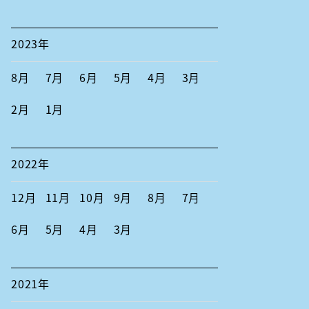
2023年
8月
7月
6月
5月
4月
3月
2月
1月
2022年
12月
11月
10月
9月
8月
7月
6月
5月
4月
3月
2021年