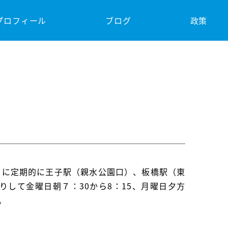
プロフィール
ブログ
政策
もに定期的に王子駅（親水公園口）、板橋駅（東
して金曜日朝７：30から8：15、月曜日夕方
。