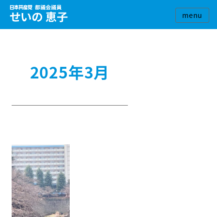
2025年3月