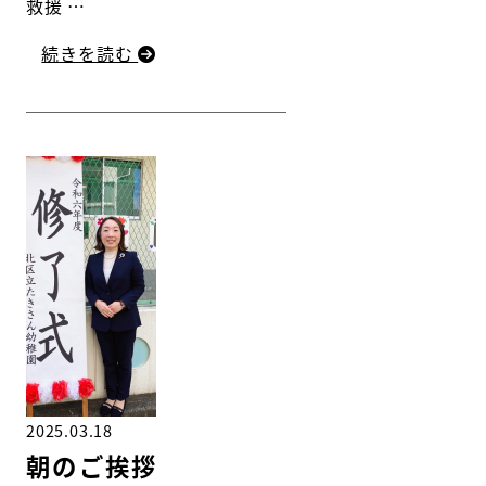
救援 …
続きを読む
2025.03.18
朝のご挨拶