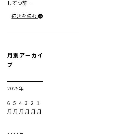
しずつ前 …
続きを読む
月別アーカイ
ブ
2025年
6
5
4
3
2
1
月
月
月
月
月
月