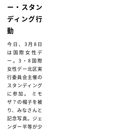
ー・スタン
ディング行
動
今日、3月8日
は国際女性デ
ー。3・8国際
女性デー北区実
行委員会主催の
スタンディング
に参加。 ミモ
ザ？の帽子を被
り、みなさんと
記念写真。ジェ
ンダー平等が少