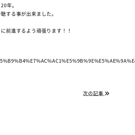
20年。
傍聴する事が出来ました。
らに前進するよう頑張ります！！
人
26/2019%E5%B9%B4%E7%AC%AC1%E5%9B%9E%E5%A
次の記事