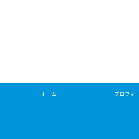
ホーム
プロフィ