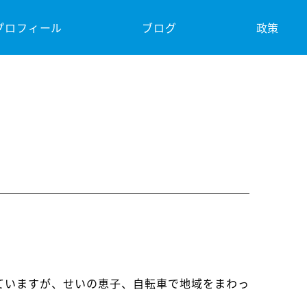
プロフィール
ブログ
政策
ていますが、せいの恵子、自転車で地域をまわっ