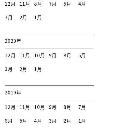
12月
11月
8月
7月
5月
4月
3月
2月
1月
2020年
12月
11月
10月
9月
8月
5月
3月
2月
1月
2019年
12月
11月
10月
9月
8月
7月
6月
5月
4月
3月
2月
1月