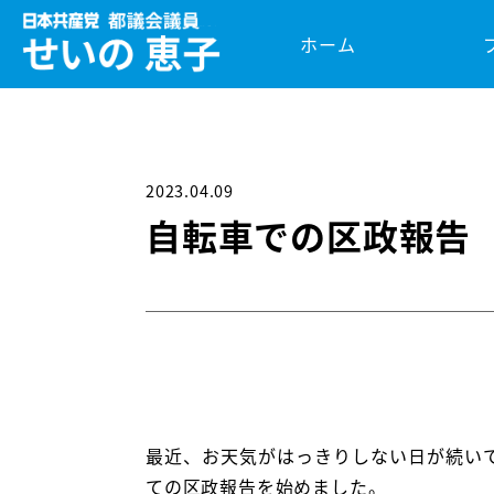
ホーム
2023.04.09
自転車での区政報告
最近、お天気がはっきりしない日が続い
ての区政報告を始めました。