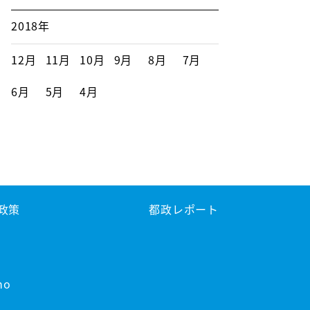
2018年
12月
11月
10月
9月
8月
7月
6月
5月
4月
政策
都政レポート
no