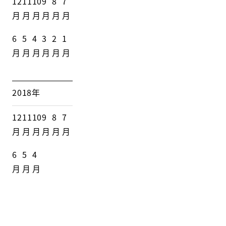
12
11
10
9
8
7
月
月
月
月
月
月
6
5
4
3
2
1
月
月
月
月
月
月
2018年
12
11
10
9
8
7
月
月
月
月
月
月
6
5
4
月
月
月