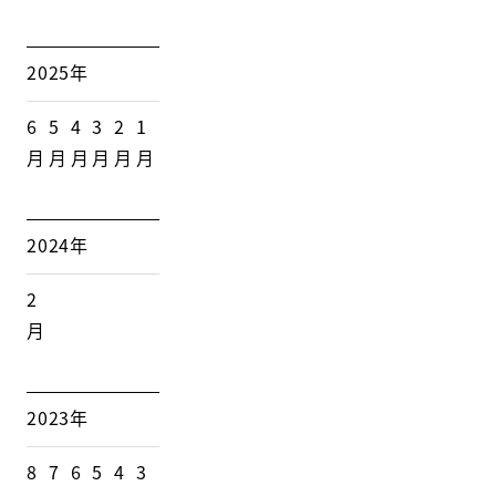
2025年
6
5
4
3
2
1
月
月
月
月
月
月
2024年
2
月
2023年
8
7
6
5
4
3