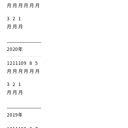
月
月
月
月
月
月
3
2
1
月
月
月
2020年
12
11
10
9
8
5
月
月
月
月
月
月
3
2
1
月
月
月
2019年