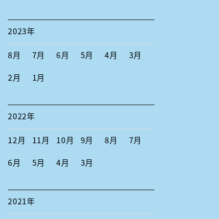
2023年
8月
7月
6月
5月
4月
3月
2月
1月
2022年
12月
11月
10月
9月
8月
7月
6月
5月
4月
3月
2021年