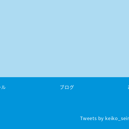
ール
ブログ
Tweets by keiko_sei