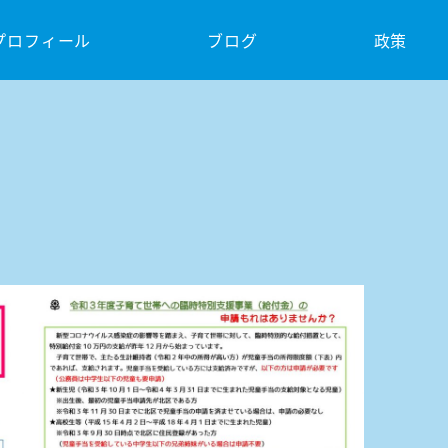
プロフィール
ブログ
政策