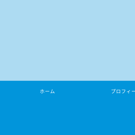
ホーム
プロフィ