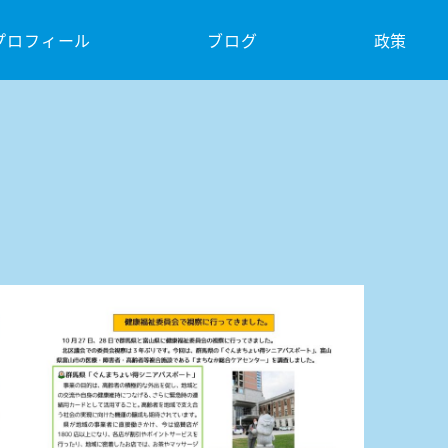
プロフィール
ブログ
政策