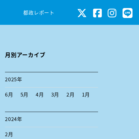
都政レポート
月別アーカイブ
2025年
6月
5月
4月
3月
2月
1月
2024年
2月